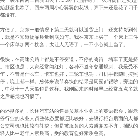
买一袋东西两三百就出去了……终于理解到了什么叫物价赶英超
开始赶超北欧了。回来两周小心翼翼的花钱，算下来还是花了四
象都没有。
太方便了。京东一般情况下第二天就可以送货上门，还支持货到
显，就是不知道物品质量到底如何。我在京东上买了一个床上三
是一个床单加两个枕套，太让人无语了，一不小心就上当了。
都很快，在高速公路上都是不停变道，不停的鸣笛，堵车了更是
堵。市区也是，大家经常闯红灯，各种不遵守交通规则。我最受
鸣笛，不管是什么车，卡车也好，三轮车也罢，司机手都随时按
停，晚上都一样。总体来说节奏快的结果是周围都很吵，旁边的
鸣，中秋十一八天假也是这样。我刚回来的时候早上经常五点多
间之后感觉也习惯了。
语的还挺多的，长途汽车站的售票员基本业务上的英语都会，跟
服务行业的从业人员整体态度都还比较好，去银行柜台后面的人
；公交司机也比较有礼貌；但是被服务的人素质参差不齐，插队
年轻人比中老年人素质高，受的教育愈好素质愈高。