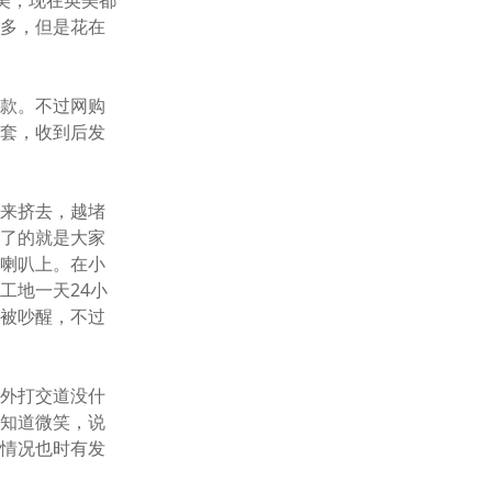
美，现在英美都
千多，但是花在
付款。不过网购
件套，收到后发
挤来挤去，越堵
不了的就是大家
照喇叭上。在小
工地一天24小
就被吵醒，不过
老外打交道没什
都知道微笑，说
的情况也时有发