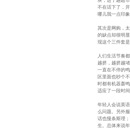
块，进了趟超市
不在话下了，
哪儿我一点印
其次是网购，
的缺点却很明
现这个三件套
人们生活节奏
越挤，越挤越
一直在不停的
区里面也吵个不
时都有机器轰
适应了一段时
年轻人会说英
么问题。另外
话也慢条斯理
生。总体来说