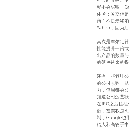
社会的影响。
就不会买账；G
体验；爱立信
商而不是最终消
Yahoo，因
其次是摩尔定律
性能提升一倍或
出产品的数量
的硬件带来的
还有一些管理
的公司收购，从
力，每周都会公
知道公司运营状
在IPO之后往
倍，投票权是B
制；Googl
始人和高管手