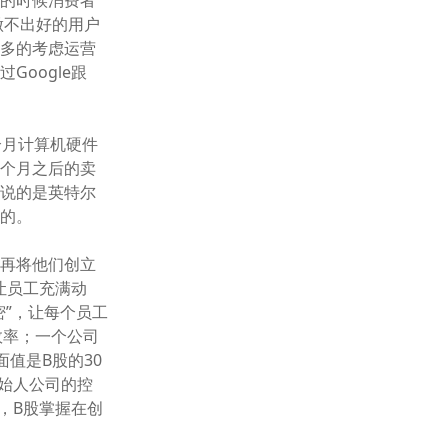
方的时候消费者
也做不出好的用户
更多的考虑运营
oogle跟
个月计算机硬件
8个月之后的卖
律说的是英特尔
成的。
后再将他们创立
让员工充满动
”，让每个员工
效率；一个公司
面值是B股的30
创始人公司的控
权，B股掌握在创