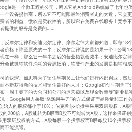
苹果是一个设计公司，所以它推出的手机在设计上没有出彩的地
oogle是一个做工程的公司，所以它的Android系统做了七年
是一个设备提供商，所以它不可能跟最终消费者走的太近，它会
费者的利益；微软是卖软件的，所以它在免费在线服务上竞争不过G
为后者提供的服务是免费的……
，反摩尔定律和安迪比尔定律。摩尔定律大家都知道，即每18
者价格下降至原先的一半；反摩尔定律说的是如果一个IT公司1
与现在一样，那么它一年半之后的营业额就会减半；安迪比尔定
提升会被微软软件消耗的资源抵消，软硬件产业的发展是相辅相
公司的诀窍。如思科为了留住早期员工让他们进行内部创业，然
而不断获得新的技术和留住最好的人才；Google初创时期为了
布一周里签下的大合同和公司的运营额以及现金数量等“商业机密
况；Google用人采取“杀鸡用牛刀”的方式保证产品质量和工作
往创始人的股权都小于10%；伯克希尔-哈撒韦采用双层股权，A股
股的200倍，A股能转为B股而B股不可能转为A股，这样来保证
e也采用双层股权的方式，A股每股一个投票权而B股每股10个投票
中而不能流通。