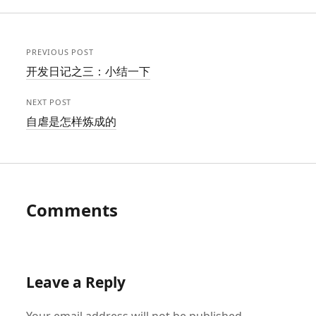
PREVIOUS POST
开发日记之三：小结一下
NEXT POST
自虐是怎样炼成的
Comments
Leave a Reply