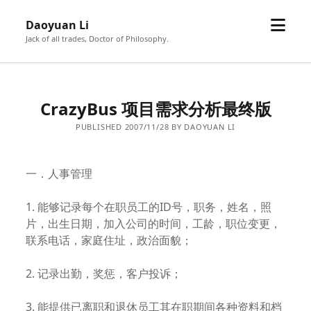
open
Daoyuan Li
menu
Jack of all trades, Doctor of Philosophy.
CrazyBus 项目需求分析最终版
PUBLISHED 2007/11/28 BY DAOYUAN LI
一．人事管理
1. 能够记录每个在职员工的ID号，职务，姓名，照
片，出生日期，加入公司的时间，工龄，职位变更，
联系电话，家庭住址，政治面貌；
2. 记录出勤，奖惩，客户投诉；
3. 能提供已离职和退休员工其在职期间各种资料和档