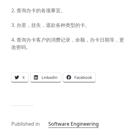
2. 查询办卡的各项事宜。
3. 办里，挂失，退款各种类型的卡。
4. 查询办卡客户的消费记录，余额，办卡日期等，更
改密码。
X
LinkedIn
Facebook
Published in
Software Engineering