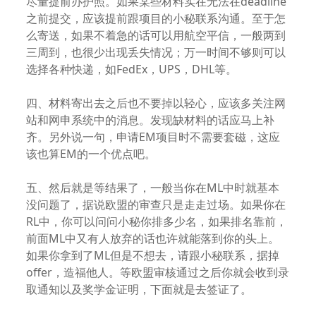
尽量提前办护照。如果某些材料实在无法在deadline
之前提交，应该提前跟项目的小秘联系沟通。至于怎
么寄送，如果不着急的话可以用航空平信，一般两到
三周到，也很少出现丢失情况；万一时间不够则可以
选择各种快递，如FedEx，UPS，DHL等。
四、材料寄出去之后也不要掉以轻心，应该多关注网
站和网申系统中的消息。发现缺材料的话应马上补
齐。另外说一句，申请EM项目时不需要套磁，这应
该也算EM的一个优点吧。
五、然后就是等结果了，一般当你在ML中时就基本
没问题了，据说欧盟的审查只是走走过场。如果你在
RL中，你可以问问小秘你排多少名，如果排名靠前，
前面ML中又有人放弃的话也许就能落到你的头上。
如果你拿到了ML但是不想去，请跟小秘联系，据掉
offer，造福他人。等欧盟审核通过之后你就会收到录
取通知以及奖学金证明，下面就是去签证了。