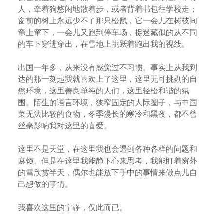
人，牵着狗悠闲地散着步，或者背着书包往学校走；
窗前的树上永远少不了那只松鼠，它一会儿在树枝间
窜上窜下，一会儿又跑到停车场，捉迷藏似的从不同
的车下穿进穿出，在雪地上跳跃着跑出我的视线。
出国一年多，从来没有感觉过不习惯。事实上从我到
达的那一刻起我就喜欢上了这里，这里无可挑剔的自
然环境，这里善良单纯的人们，这里轻松和谐的氛
围。陌生的语言环境，狭窄固定的人际圈子，与中国
菜无法比较的食物，冬季漫长的寒冷和黑夜，都不曾
丝毫影响我对这里的喜爱。
这里不是天堂，在这里我也会遇到各种各样的问题和
麻烦。但是在这里我能静下心来思考，我能盯着窗外
的雪欣赏半天，偶尔也能放下手中的事情来做点儿自
己想做的事情。
我喜欢这里的宁静，仅此而已。