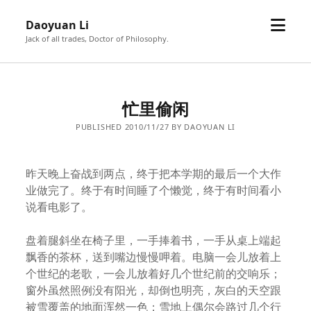
open
Daoyuan Li
menu
Jack of all trades, Doctor of Philosophy.
忙里偷闲
PUBLISHED 2010/11/27 BY DAOYUAN LI
昨天晚上奋战到两点，终于把本学期的最后一个大作
业做完了。终于有时间睡了个懒觉，终于有时间看小
说看电影了。
盘着腿斜坐在椅子里，一手捧着书，一手从桌上端起
飘香的茶杯，送到嘴边慢慢呷着。电脑一会儿放着上
个世纪的老歌，一会儿放着好几个世纪前的交响乐；
窗外虽然照例没有阳光，却倒也明亮，灰白的天空跟
被雪覆盖的地面浑然一色；雪地上偶尔会路过几个行