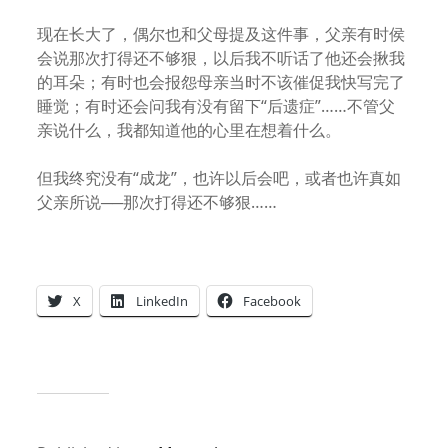
现在长大了，偶尔也和父母提及这件事，父亲有时侯
会说那次打得还不够狠，以后我不听话了他还会揪我
的耳朵；有时也会报怨母亲当时不该催促我快写完了
睡觉；有时还会问我有没有留下“后遗症”……不管父
亲说什么，我都知道他的心里在想着什么。
但我终究没有“成龙”，也许以后会吧，或者也许真如
父亲所说──那次打得还不够狠……
X
LinkedIn
Facebook