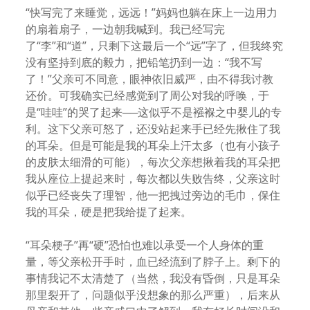
“快写完了来睡觉，远远！”妈妈也躺在床上一边用力
的扇着扇子，一边朝我喊到。我已经写完
了“李”和“道”，只剩下这最后一个“远”字了，但我终究
没有坚持到底的毅力，把铅笔扔到一边：“我不写
了！”父亲可不同意，眼神依旧威严，由不得我讨教
还价。可我确实已经感觉到了周公对我的呼唤，于
是“哇哇”的哭了起来──这似乎不是襁褓之中婴儿的专
利。这下父亲可怒了，还没站起来手已经先揪住了我
的耳朵。但是可能是我的耳朵上汗太多（也有小孩子
的皮肤太细滑的可能），每次父亲想揪着我的耳朵把
我从座位上提起来时，每次都以失败告终，父亲这时
似乎已经丧失了理智，他一把拽过旁边的毛巾，保住
我的耳朵，硬是把我给提了起来。
“耳朵梗子”再“硬”恐怕也难以承受一个人身体的重
量，等父亲松开手时，血已经流到了脖子上。剩下的
事情我记不太清楚了（当然，我没有昏倒，只是耳朵
那里裂开了，问题似乎没想象的那么严重），后来从