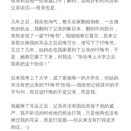
母亲和其他一些亲戚口中了解到，我有好长时间没和
父亲说话──母亲也是。
几年之后，我依然淘气，整天在家翻箱倒柜，一次偶
然的机会，我翻到了父亲的帐目本。翻到中间部分，
突然发现了一篇“忏悔书”，我细细将它看完，原来父
亲那次揪我的耳朵之后后悔万分，便写下了忏悔书。
又过了几年，姑妈在也我家看到了父亲的忏悔书，于
是，她将它撕了下来，对我说：“等你考上大学之后
我再把这个给你！”
后来我考上了大学，成了家族唯一的大学生，但姑妈
并没有把父亲的“忏悔书”给我──我依然记得其中的字
字句句，而且该忏悔的不是父亲，而是我。
我被揪了耳朵之后，父亲并没有因此而放下他的威
严，我不听话的时候他仍然会打我，只是他再也没有
揪过我的耳朵，而是打屁股──但从来没有打得皮开
肉绽。-:)