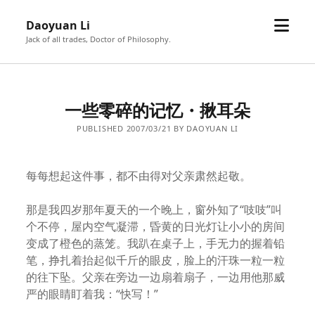
open
Daoyuan Li
menu
Jack of all trades, Doctor of Philosophy.
一些零碎的记忆・揪耳朵
PUBLISHED 2007/03/21 BY DAOYUAN LI
每每想起这件事，都不由得对父亲肃然起敬。
那是我四岁那年夏天的一个晚上，窗外知了“吱吱”叫
个不停，屋内空气凝滞，昏黄的日光灯让小小的房间
变成了橙色的蒸笼。我趴在桌子上，手无力的握着铅
笔，挣扎着抬起似千斤的眼皮，脸上的汗珠一粒一粒
的往下坠。父亲在旁边一边扇着扇子，一边用他那威
严的眼睛盯着我：“快写！”