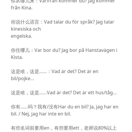
你从哪儿来：Varifrån kommer du? Jag kommer
från Kina.
你说什么语言：Vad talar du för språk? Jag talar
kinesiska och
engelska.
你住哪儿：Var bor du? Jag bor på Hanstavägen i
Kista.
这是啥，这是……：Vad är det? Det är en
bil/pojke…
这是啥，这是……Vad är det? Det är ett hus/tåg…
你有……吗？我有/没有Har du en bil? Ja, jag har en
bil. / Nej, jag har inte en bil.
有些名词前要用en，有些要用ett，老师说80%以上