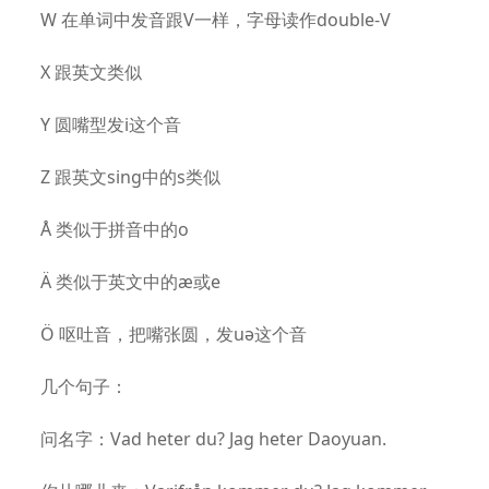
W 在单词中发音跟V一样，字母读作double-V
X 跟英文类似
Y 圆嘴型发i这个音
Z 跟英文sing中的s类似
Å 类似于拼音中的o
Ä 类似于英文中的æ或e
Ö 呕吐音，把嘴张圆，发uə这个音
几个句子：
问名字：Vad heter du? Jag heter Daoyuan.