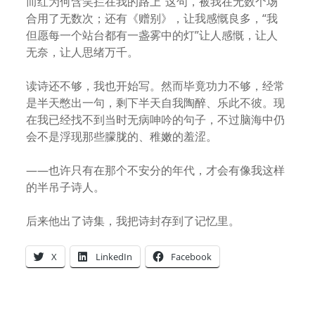
而红为何含笑拦在我的路上”这句，被我在无数个场
合用了无数次；还有《赠别》，让我感慨良多，“我
但愿每一个站台都有一盏雾中的灯”让人感慨，让人
无奈，让人思绪万千。
读诗还不够，我也开始写。然而毕竟功力不够，经常
是半天憋出一句，剩下半天自我陶醉、乐此不彼。现
在我已经找不到当时无病呻吟的句子，不过脑海中仍
会不是浮现那些朦胧的、稚嫩的羞涩。
——也许只有在那个不安分的年代，才会有像我这样
的半吊子诗人。
后来他出了诗集，我把诗封存到了记忆里。
X
LinkedIn
Facebook