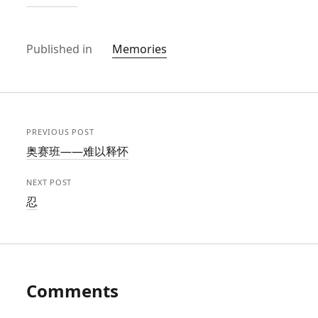
Published in
Memories
PREVIOUS POST
奥赛班——难以释怀
NEXT POST
忍
Comments