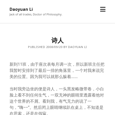
open
Daoyuan Li
menu
Jack of all trades, Doctor of Philosophy.
诗人
PUBLISHED 2008/09/20 BY DAOYUAN LI
新到11班，由于座次表每月调一次，所以新班主任把
我暂时安排到了最后一排的角落里，一个对我来说完
美的位置。因为我可以就那么躲着……
当时我旁边坐的便是诗人，一头黑发略微带卷，小白
脸上看不到任何生气，一双无神的眼睛里透露着他对
这个世界的不屑。看到我，有气无力的说了一
句，“嗨~~”。然后闭上眼睛继续趴在桌上，不知道是
在思索，还是在假寐。