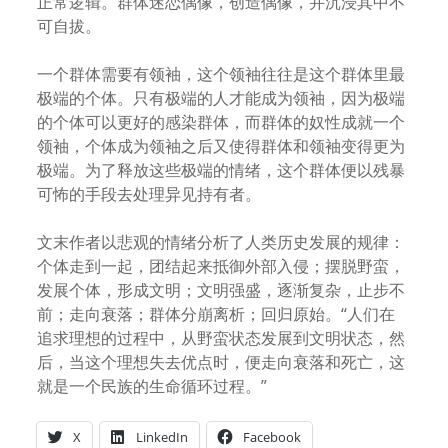
正常逻辑。群体迷恋偶像，创造偶像，并沉浸其中不
可自拔。
一个群体需要有领袖，这个领袖往往是这个群体里最
极端的个体。只有极端的人才能成为领袖，因为极端
的个体可以更好的感染群体，而群体的奴性成就一个
领袖，个体成为领袖之后又使得群体和领袖变得更为
极端。为了释放这些极端的情绪，这个群体便以残暴
可怖的手段去处理异见持有者。
文末作者以悲观的情绪分析了人类历史发展的规律：
个体走到一起，团结起来抵御外部入侵；摆脱野蛮，
发展个体，形成文明；文明强盛，逐渐复杂，止步不
前；走向衰落；群体分崩离析；回归原始。“人们在
追求理想的过程中，从野蛮状态发展到文明状态，然
后，当这个理想失去优点时，便走向衰落和死亡，这
就是一个民族的生命循环过程。”
X
LinkedIn
Facebook