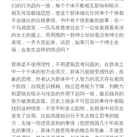
们的行为趋向一致；每个个体不断相互影响和暗示，
相互传染极端思想，使这个群体做出任何单个个体都
不会做出的出格事情。书中有个很形象的故事：在一
个马戏团里，一匹马将粪便拉在了一位坐着观看表演
的女士的腿上。而周围的一群绅士却丝毫没有绅士的
表现，一齐大笑起来。试想，如果只有一个绅士在
场，会发生这样的情况吗？
群体是不使用理性，不用逻辑思考问题的。在群体之
中一个个体的智力会泯灭，群体只能接受感性的，形
象的思维。作者认为群体中个人智力的泯灭存在着四
个阶段：自我意识模糊，独立思考能力下降，判断力
和逻辑在暗示与传染的作用下趋同一致，最后残存的
智力被测底反噬。历史上很多不可思议的事件中都能
找到这种情形：不管平时多么聪明，在群体中却完全
迷失了自我。比如高级知识分子失去独立思考的能
力，去做一些违背原则的事情（想想我国几十年前发
生的事情）。群体只接受简单的概念和形象，不接受