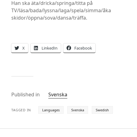
Han ska äta/dricka/springa/titta på
TV/läsa/bada/lyssna/laga/spela/simma/åka
skidor/öppna/sova/dansa/träffa.
X
LinkedIn
Facebook
Published in
Svenska
TAGGED IN
Languages
Svenska
Swedish