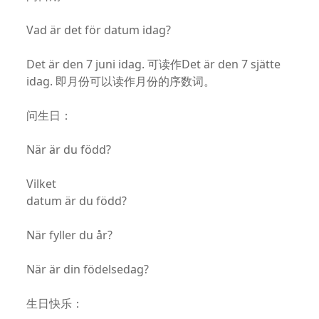
Vad är det för datum idag?
Det är den 7 juni idag. 可读作Det är den 7 sjätte
idag. 即月份可以读作月份的序数词。
问生日：
När är du född?
Vilket
datum är du född?
När fyller du år?
När är din födelsedag?
生日快乐：