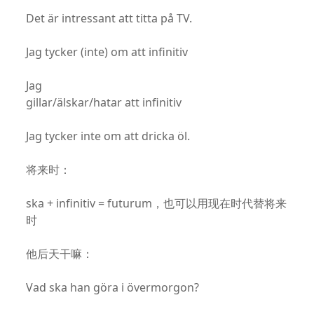
Det är intressant att titta på TV.
Jag tycker (inte) om att infinitiv
Jag
gillar/älskar/hatar att infinitiv
Jag tycker inte om att dricka öl.
将来时：
ska + infinitiv = futurum，也可以用现在时代替将来
时
他后天干嘛：
Vad ska han göra i övermorgon?