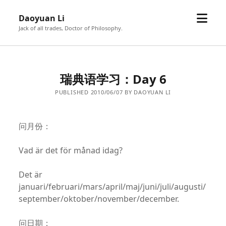
open
Daoyuan Li
menu
Jack of all trades, Doctor of Philosophy.
瑞典语学习：Day 6
PUBLISHED 2010/06/07 BY DAOYUAN LI
问月份：
Vad är det för månad idag?
Det är
januari/februari/mars/april/maj/juni/juli/augusti/
september/oktober/november/december.
问日期：