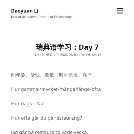
open
Daoyuan Li
menu
Jack of all trades, Doctor of Philosophy.
瑞典语学习：Day 7
PUBLISHED 2010/06/08 BY DAOYUAN LI
问年龄、价钱、数量、时间长度、频率：
Hur gammal/mycket/många/länge/ofta
Hur dags = När
Hur ofta går du på restaurang?
Jag går på restaurang varje vecka.