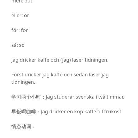
men: but
eller: or
för: for
så: so
Jag dricker kaffe och (jag) läser tidningen.
Först dricker jag kaffe och sedan läser jag
tidningen.
学习两个小时：Jag studerar svenska i två timmar.
早饭喝咖啡：Jag dricker en kop kaffe till frukost.
情态动词：