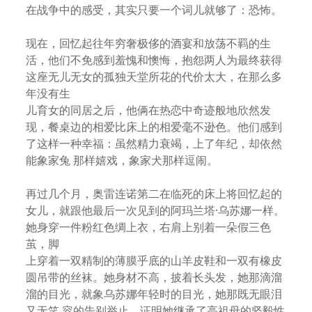
在战争中的感受，其实只要一个词儿就够了：恐怖。
现在，回忆起往年穷奢极侈的酒宴和放荡不羁的生
活，他们不免感到羞愧和懊悔，抱怨两人为最终获得
这座无儿无女的孤独天堂所花的代价太大，在那么多
年没有生
儿育女的同居之后，他俩在热恋中奇迹般地欣然发
现，餐桌边的相爱比床上的相爱毫不逊色。他们感到
了这样一种幸福：虽然精力衰竭，上了年纪，却依然
能象家兔 那样嬉戏，象家犬那样逗闹。
再过几个月，奥雷连诺第二在临死的床上将回忆起的
女儿，就跟他最后一次见到的阿玛兰塔·乌苏娜一样。
她身穿一件粉红色绸上衣，右肩上别着一朵假三色
茧，脚
上穿着一双精制的薄膜乎底的山羊皮鞋和一双有橡皮
圆吊带的丝袜。她身材不高，披着长头发，她那滴溜
溜的目光，就象乌苏娜年轻时的目光，她那既无眼泪
又无笑 容的告别举止，证明她继承了高祖母的坚毅性