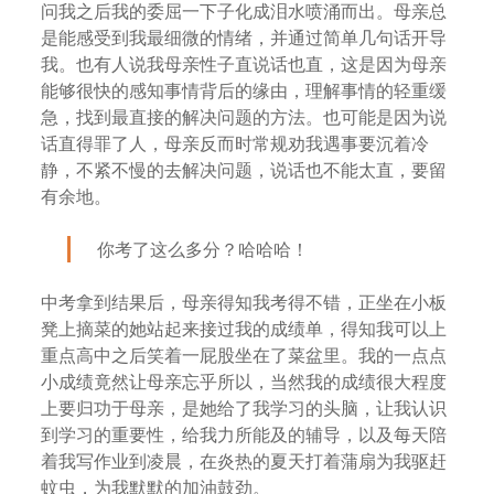
问我之后我的委屈一下子化成泪水喷涌而出。母亲总
是能感受到我最细微的情绪，并通过简单几句话开导
我。也有人说我母亲性子直说话也直，这是因为母亲
能够很快的感知事情背后的缘由，理解事情的轻重缓
急，找到最直接的解决问题的方法。也可能是因为说
话直得罪了人，母亲反而时常规劝我遇事要沉着冷
静，不紧不慢的去解决问题，说话也不能太直，要留
有余地。
你考了这么多分？哈哈哈！
中考拿到结果后，母亲得知我考得不错，正坐在小板
凳上摘菜的她站起来接过我的成绩单，得知我可以上
重点高中之后笑着一屁股坐在了菜盆里。我的一点点
小成绩竟然让母亲忘乎所以，当然我的成绩很大程度
上要归功于母亲，是她给了我学习的头脑，让我认识
到学习的重要性，给我力所能及的辅导，以及每天陪
着我写作业到凌晨，在炎热的夏天打着蒲扇为我驱赶
蚊虫，为我默默的加油鼓劲。