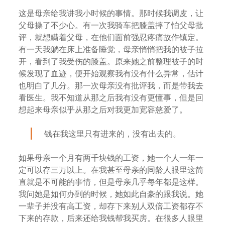
这是母亲给我讲我小时候的事情。那时候我调皮，让
父母操了不少心。有一次我骑车把膝盖摔了怕父母批
评，就想瞒着父母，在他们面前强忍疼痛故作镇定。
有一天我躺在床上准备睡觉，母亲悄悄把我的被子拉
开，看到了我受伤的膝盖。原来她之前整理被子的时
候发现了血迹，便开始观察我有没有什么异常，估计
也明白了几分。那一次母亲没有批评我，而是带我去
看医生。我不知道从那之后我有没有更懂事，但是回
想起来母亲似乎从那之后对我更加宽容慈爱了。
钱在我这里只有进来的，没有出去的。
如果母亲一个月有两千块钱的工资，她一个人一年一
定可以存三万以上。在我甚至母亲的同龄人眼里这简
直就是不可能的事情，但是母亲几乎每年都是这样。
我问她是如何办到的时候，她如此自豪的跟我说。她
一辈子并没有高工资，却存下来别人双倍工资都存不
下来的存款，后来还给我钱帮我买房。在很多人眼里