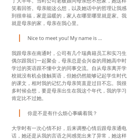
了大半年。当时公司老板娘问母亲想不想家，她这样
笑着回答。母亲能这么想，以及她话中的哲理让我感
到很幸福，家是温暖的，家人在哪里哪里就是家。我
就是母亲的家，母亲在我心里。
Nice to meet you! My name is …
我跟母亲在南通时，公司有几个瑞典籍员工和实习生
偶尔跟我们一起聚会，母亲总是会兴奋的用她高中时
学过的英语跟不懂中文的同事交流。自从母亲离开学
校就没有机会接触英语，但她仍然能够记起学生时代
的课文，相对我的记忆力母亲简直是过目不忘。我很
多时候会想，要是母亲出生在我这个年代，我的学习
肯定比不过她。
你是不是有什么烦心事瞒着我？
大学时有一次心情不好，后来调整心情后跟母亲通电
话，她还是从我的言语之间感觉出来了异常，她这样