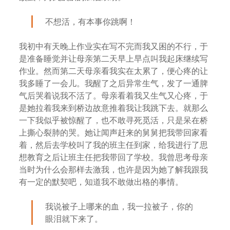
不想活，有本事你跳啊！
我初中有天晚上作业实在写不完而我又困的不行，于
是准备睡觉并让母亲第二天早上早点叫我起床继续写
作业。然而第二天母亲看我实在太累了，便心疼的让
我多睡了一会儿。我醒了之后异常生气，发了一通脾
气后哭着说我不活了。母亲看着我又生气又心疼，于
是她拉着我来到桥边故意推着我让我跳下去。就那么
一下我似乎被惊醒了，也不敢寻死觅活，只是呆在桥
上撕心裂肺的哭。她让闻声赶来的舅舅把我带回家看
着，然后去学校叫了我的班主任到家，给我进行了思
想教育之后让班主任把我带回了学校。我曾思考母亲
当时为什么会那样去激我，也许是因为她了解我跟我
有一定的默契吧，知道我不敢做出格的事情。
我说被子上哪来的血，我一拉被子，你的
眼泪就下来了。