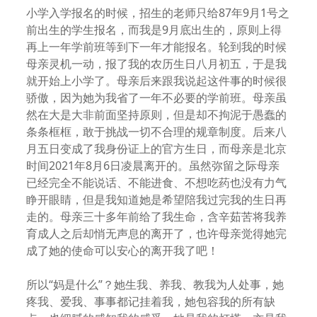
小学入学报名的时候，招生的老师只给87年9月1号之
前出生的学生报名，而我是9月底出生的，原则上得
再上一年学前班等到下一年才能报名。轮到我的时候
母亲灵机一动，报了我的农历生日八月初五，于是我
就开始上小学了。母亲后来跟我说起这件事的时候很
骄傲，因为她为我省了一年不必要的学前班。母亲虽
然在大是大非前面坚持原则，但是却不拘泥于愚蠢的
条条框框，敢于挑战一切不合理的规章制度。后来八
月五日变成了我身份证上的官方生日，而母亲是北京
时间2021年8月6日凌晨离开的。虽然弥留之际母亲
已经完全不能说话、不能进食、不想吃药也没有力气
睁开眼睛，但是我知道她是希望陪我过完我的生日再
走的。母亲三十多年前给了我生命，含辛茹苦将我养
育成人之后却悄无声息的离开了，也许母亲觉得她完
成了她的使命可以安心的离开我了吧！
所以“妈是什么”？她生我、养我、教我为人处事，她
疼我、爱我、事事都记挂着我，她包容我的所有缺