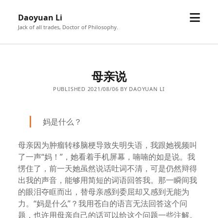
open
Daoyuan Li
menu
Jack of all trades, Doctor of Philosophy.
母亲说
PUBLISHED 2021/08/06 BY DAOYUAN LI
妈是什么？
母亲因为肿瘤转移脑梗导致失明失语，我跟她视频叫
了一声“妈！”，她看着手机屏幕，喃喃的如是说。我
愣住了，前一天她虽然说话吐词不清，可是仍然辩得
出我的声音，能够用简短的词语回答我。那一瞬间我
的眼泪夺眶而出，替母亲感到委屈却又感到无能为
力。“妈是什么”？我用苍白的语言无法回答这个问
题，也许用母亲自己的话可以给这个问题一些注解。