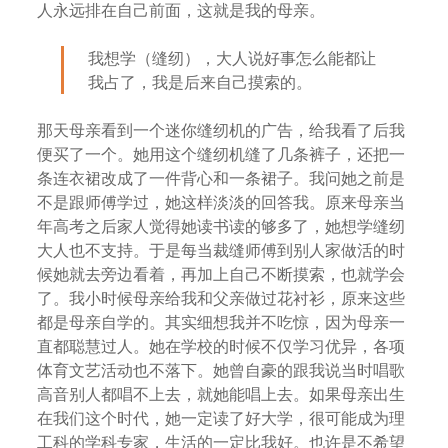
人永远排在自己前面，这就是我的母亲。
我想学（缝纫），大人说好事怎么能都让
我占了，我是后来自己摸索的。
那天母亲看到一个迷你缝纫机的广告，给我看了后我
便买了一个。她用这个缝纫机缝了几条裤子，还把一
条连衣裙改成了一件背心和一条裙子。我问她之前是
不是跟师傅学过，她这样淡淡的回答我。原来母亲当
年高考之后家人觉得她读书读的够多了，她想学缝纫
大人也不支持。于是每当裁缝师傅到别人家做活的时
候她就去旁边看着，再加上自己不断摸索，也就学会
了。我小时候母亲给我和父亲做过花衬衫，原来这些
都是母亲自学的。其实细想我并不吃惊，因为母亲一
直都聪慧过人。她在学校的时候不仅学习优异，各项
体育文艺活动也不落下。她曾自豪的跟我说当时唱歌
高音别人都唱不上去，就她能唱上去。如果母亲出生
在我们这个时代，她一定读了好大学，很可能成为理
工科的学科专家，生活的一定比我好。也许是不希望