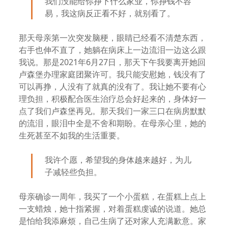
我们没能给你挣下什么家业，你挣钱不容
易，我这病反正看不好，就别看了。
那天母亲第一次突发脑梗，眼睛已经看不清楚东西，
右手也伸不直了，她躺在病床上一边流泪一边这么跟
我说。那是2021年6月27日，那天下午我要离开她回
卢森堡办理家庭团聚许可。我只能安慰她，钱没有了
可以再挣，人没有了就真的没有了。我让她不要有心
理负担，积极配合医生治疗总会好起来的，身体好一
点了我们卢森堡再见。那天我们一家三口在病房默默
的流泪，眼泪中全是不舍和期盼。在母亲心里，她的
生死甚至不如我的生活重要。
我许个愿，希望我的身体越来越好，为儿
子减轻些负担。
母亲确诊一周年，我买了一个小蛋糕，在蛋糕上点上
一支蜡烛，她十指紧握，对着蛋糕虔诚的说道。她总
是怕给我添麻烦，自己生病了还对家人充满歉意。家