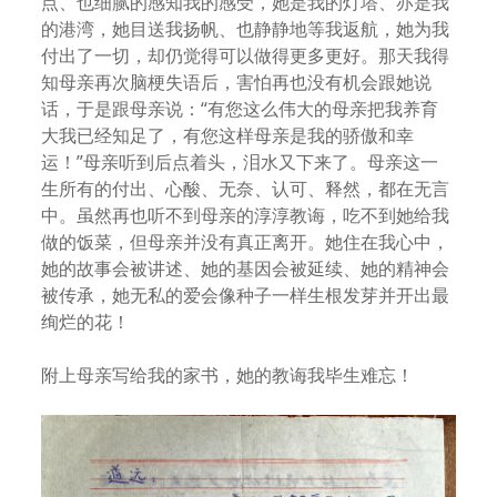
点、也细腻的感知我的感受，她是我的灯塔、亦是我
的港湾，她目送我扬帆、也静静地等我返航，她为我
付出了一切，却仍觉得可以做得更多更好。那天我得
知母亲再次脑梗失语后，害怕再也没有机会跟她说
话，于是跟母亲说：“有您这么伟大的母亲把我养育
大我已经知足了，有您这样母亲是我的骄傲和幸
运！”母亲听到后点着头，泪水又下来了。母亲这一
生所有的付出、心酸、无奈、认可、释然，都在无言
中。虽然再也听不到母亲的淳淳教诲，吃不到她给我
做的饭菜，但母亲并没有真正离开。她住在我心中，
她的故事会被讲述、她的基因会被延续、她的精神会
被传承，她无私的爱会像种子一样生根发芽并开出最
绚烂的花！
附上母亲写给我的家书，她的教诲我毕生难忘！